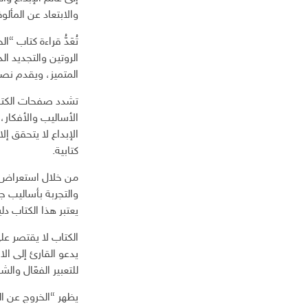
ك
والابتعاد عن المألو
ت
ر
تُعَدُّ قراءة كتاب 
و
الروتين والتجديد ال
ن
المتميز، ويقدم نص
ي
تشدد صفحات الكتا
الأساليب والأفكار،
الإبداع لا يتحقق إ
كتابية.
من خلال استعراض ال
والتجربة بأساليب 
يعتبر هذا الكتاب دل
الكتاب لا يقتصر عل
يدعو القارئ إلى ال
للتعبير الفعّال وا
يظهر “الخروج عن ا