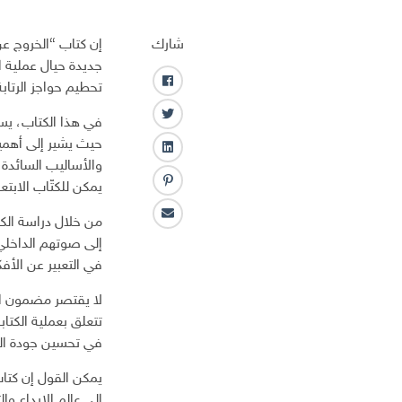
شارك
إن كتاب “الخروج عن 
جديدة حيال عملية ا
تحطيم حواجز الرتاب
ف
ا
ت
في هذا الكتاب، يس
ي
و
حيث يشير إلى أهمية
س
ل
ي
ب
والأساليب السائدة 
ي
ت
و
يمكن للكتّاب الابتع
ب
ن
ر
ك
ن
ك
ا
من خلال دراسة الك
ت
ـ
ل
إلى صوتهم الداخلي 
ر
د
ب
س
في التعبير عن الأفك
ا
ر
ت
ن
ي
لا يقتصر مضمون ال
د
تتعلق بعملية الكتا
ا
في تحسين جودة الكتا
ل
إ
يمكن القول إن كتاب
ل
إلى عالم الإبداع و