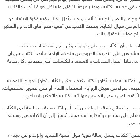
ف في عملية الكتابة، ويعتبر مرجعًا لا غنى عنه لكل هواة الأدب والكتابة.
“الخروج عن النص” تجربة لا تُنسى، حيث يُعزز الكاتب فيه فكرة الابتعاد عن
دائم في مجال الكتابة. يتحدث الكتاب عن أهمية فتح آفاق الإبداع والتفكير
ائح عملية لتحقيق ذلك.
ب على أن الكتّاب يجب أن يكونوا جريئين في استكشاف مختلف
 مشجعين على التجربة والخروج من منطقة الراحة. يشدد الكتاب على أن
لا من خلال تقبل التحديات والاستعداد لاكتشاف أفق جديد في كل تجربة
أمثلة العملية، يُظهر الكتاب كيف يمكن للكتّاب تجاوز الحواجز النمطية
جديدة، سواء في هيكل الرواية، استخدام اللغة، أو حتى تصوير الشخصيات.
يلاً قيماً لمن يسعى لتحسين مهاراته الكتابية والتفكير الإبداعي.
ى مجرد نصائح فنية، بل يلامس أيضاً جوانبًا نفسية وعاطفية لدى الكتّاب.
انفتاح على مشاعره وأفكاره الشخصية، مُشيرًا إلى أن الكتابة هي وسيلة
لشخصي.
لنص” ككتاب يحمل رسالة قوية حول أهمية التجديد والإبداع في ميدان