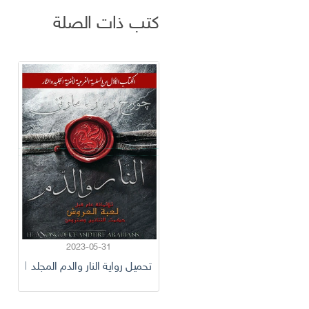
كتب ذات الصلة
2023-05-31
تحميل رواية النار والدم المجلد 1 الجزء 2 جورج ر. ر. مارتن pdf