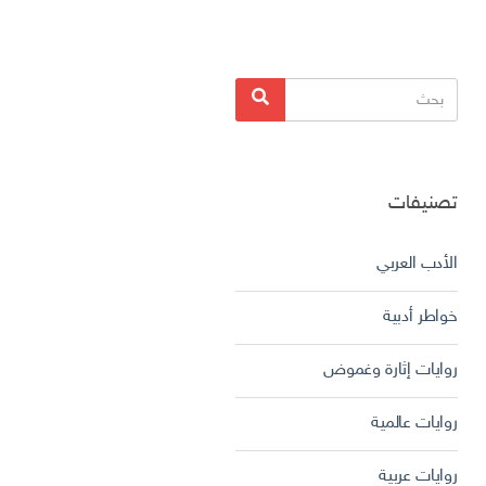
البحث
بحث
عن:
تصنيفات
الأدب العربي
خواطر أدبية
روايات إثارة وغموض
روايات عالمية
روايات عربية