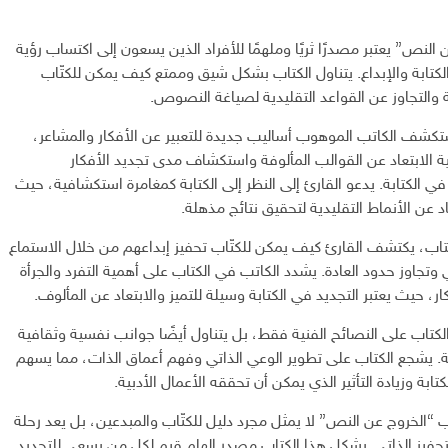
النص” يعتبر مصدرًا ثريًا وملهمًا للأفراد الذين يسعون إلى اكتساب رؤية
لكتابة والإبداع. يتناول الكتاب بشكل شيق وممتع كيف يمكن للكتّاب
ة والتجاوز عن القواعد التقليدية لصياغة النصوص.
تكشف الكاتب الموهوب أساليب جديدة للتعبير عن الأفكار والمشاعر،
 الابتعاد عن القوالب المألوفة واستكشاف مدى تجديد الأفكار
في الكتابة. يدعو القارئ إلى النظر إلى الكتابة كمغامرة استكشافية، حيث
اد عن الأنماط التقليدية لتحقيق نتائج مذهلة.
تاب، يكتشف القارئ كيف يمكن للكتّاب تحفيز إبداعهم من خلال الاستماع
وتجاوز حدود العادة. يشدد الكاتب في الكتاب على أهمية التفرد والجرأة
ار، حيث يعتبر التجديد في الكتابة وسيلة للتميز والابتعاد عن المألوف.
كتاب على النصائح الفنية فقط، بل يتناول أيضًا جوانب نفسية وثقافية
بة. يشجع الكتاب على تطوير الوعي الذاتي وفهم أعماق الذات، مما يسهم
بة وزيادة التأثير الذي يمكن أن تحققه الأعمال الأدبية.
 “الخروج عن النص” لا يمثل مجرد دليل للكتّاب والمبدعين، بل يعد رحلة
التحفيز الذاتي. يشكل هذا الكتاب مصدر إلهام قيم لكل من يسعى للتجديد