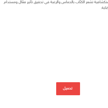
 استكشافية تشعر الكتّاب بالحماس والرغبة في تحقيق تأثير فعّال ومستدام
ابة.
تحميل