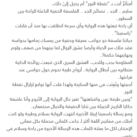
أمتأثرٌ أنت بـ “نقطة النور” أم يخيل إلىّ ذلك..
سليم .. الجد .. نصائح الجد .. الفلسفة الخفية الباعثة للراحة بين
السطور..
أي راحة تبعثها هذه الرواية وأي سرعة انطلقت بها منذ أن قابلت
“ياسمينا” .
حياتنا فلسفة ذو جوانب عميقة وخفية من يمسك زمامها بحواسه
فقد ملك سر الحياة وأيضا عشق الزوال لما بينهما من ضعف ولوم
ونهايتهما حكمة!..
المقاومة بحب وللحب، العشق السري الذي تنبعث روائحه الذكية
متطايره بين أبطال الرواية.. أرواح طيبة تحوم حول حواسي عند
قراءتها..
أحببتها وبُعِثت في منها السكينة ولهذا قلت أنها توابع لزلزال نقطة
النور.
“وبين طرفة عين وانتباهتها” تغير حال الرواية إلى الأروع وأنا عاشقة
حكايا التاريخ الخبيئة بين ثنايا الحقيقة والخيال مجتمعان..
ومع رسالة ياسمينا لِبيلا الأخيرة انتهت الرواية بسلام وطيبة ولو كنت
أملك من مفاتيح اللغة أكثر لـ جاءت كلماتي محملة بكل معاني
الإمتنان لكل ما بعثته كلمات هذه الرسالة الأخيرة من راحة وسلام في
نفسي.