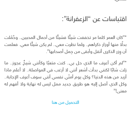
اقتباسات عن “الزعفرانة”:
*”كان العمر كلما مر تخففت شيئًا فشيئًا من أحمال المحبين.. وحُمّلت
بدلًا منها أوزار ذكراهم.. ولما نظرت معي.. لم يكن شيئًا معي. فعلمت
أن وِزر الذكرى أثقل وأبقى من حِمل أصحابها”.
*”لم أكن أعرف ما الذي حل بي.. كنت متعبًا وكأنني شيخٌ عجوز.. ما
زلت شابًا لكنني بدأت أشعر أنني لا أرغب في المواصلة.. لا أعلم ماذا
أريد من هذه الدنيا؟ وكل يوم أمنّي نفسي أنني سوف أعرف الإجابة..
وكل الذي أصل إليه هو طريق جديد ممل ليس له نهاية ولا أفهم له
معنى!”
التحميل من هنا