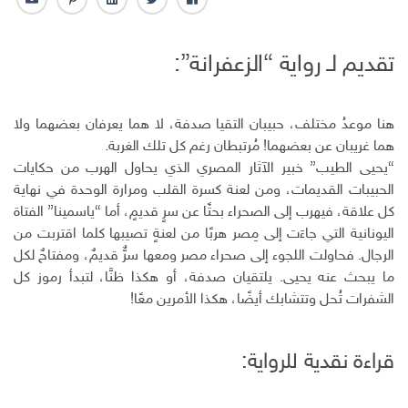
ف
ت
ل
ب
ا
ا
و
ي
ن
ل
ي
ي
ن
ت
ب
تقديم لـ رواية “الزعفرانة”:
س
ت
ك
ر
ر
ب
ر
ـ
س
ي
و
د
ت
د
ك
ا
ا
هنا موعدُ مختلف، حبيبان التقيا صدفة، لا هما يعرفان بعضهما ولا
ن
ل
هما غريبان عن بعضهما! مُرتبطان رغم كل تلك الغربة.
إ
“يحيى الطيب” خبير الآثار المصري الذي يحاول الهرب من حكايات
ل
الحبيبات القديمات، ومن لعنة كسرة القلب ومرارة الوحدة في نهاية
ك
كل علاقة، فيهرب إلى الصحراء بحثًا عن سرٍ قديمٍ، أما “ياسمينا” الفتاة
ت
اليونانية التي جاءَت إلى مِصر هربًا من لعنةٍ تصيبها كلما اقتربت من
ر
الرجال. فحاولت اللجوء إلى صحراء مصر ومعها سرٌّ قديمٌ، ومفتاحٌ لكل
و
ن
ما يبحث عنه يحيى. يلتقيان صدفة، أو هكذا ظنَّا، لتبدأ رموز كل
ي
الشفرات تُحل وتتشابك أيضًا، هكذا الأمرين معًا!
قراءة نقدية للرواية: