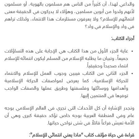
إ
والداعي لهذا، أن كثيراً من الناس هم مسلمون بالهوية، أو مسلمون
ل
لأنهم ولدوا من أبوين مسلمين، وهؤلاء لا يدركون في الحقيقة معنى
ك
انتمائهم للإسلام؟ ولا يعرفون مستلزمات هذا الانتماء، ولذلك تراهم
ت
في واد والإسلام في واد؟
ر
و
أجزاء الكتاب:
ن
ي
غاية الجزء الأول من هذا الكتاب هي الإجابة على هذه التساؤلات
جميعاً، وتبيان ما يطلبه الإسلام من المسلم ليكون انتمائه للإسلام
انتماء صحيحاً وحقيقياً.
الجزء الثاني من الكتاب فيبين وجوب العمل للإسلام والانتماء
للحركة الإسلامية، كما يعرض لمواصفات الحركة الإسلامية
وأهدافها ووسائلها وفلسفتها وطريق عملها والصفات الواجب
توفرها في المنتمين إليها.
وتجدر الإشارة أن كل الأحداث التي تجري في العالم الإسلامي بوجه
عام وفي المنطقة العربية بوجه خاص تؤكد حقيقة كبرى وهي أن
الأمة تعيش فراغاً قاتلاً في شتى نواحي حياتها.
قراءة في حياة مؤلف كتاب “ماذا يعني انتمائي للإسلام”: