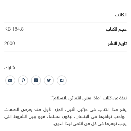
الكاتب
حجم الكتاب
184.8 KB
تاريخ النشر
2000
شارك
ف
ت
ل
ب
ا
ا
و
ي
ن
ل
ي
ي
ن
ت
ب
نبذة عن كتاب “ماذا يعني انتمائي للاسلام”:
س
ت
ك
ر
ر
ب
ر
ـ
س
ي
يقع هذا الكتاب في جزئين اثنين، الجزء الأول منه يعرض الصفات
و
د
ت
د
الواجب توافرها في الإنسان، ليكون مسلماً، فهو يبين الشروط التي
ك
ا
ا
يجب توفرها في كل من انتمى لهذا الدين.
ن
ل