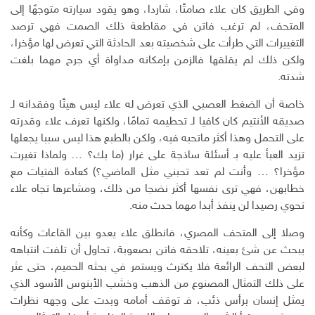
وفي الطريق كان علاء صامتًا، شاردا، وهو يقود سيارته متوجهًا إلى
المتحف، لم ترغب فاتن في مقاطعة ذلك الصمت فهي ترصد
التغييرات التي طرأت على شخصيته بعد الحادثة التي تعرض لها مؤخرا،
ولكن ذلك لم يقلقها فالزمن بإمكانه مداواة أي جرح مهما بلغت
شدته.
خاصة أن الضغط العصبي الذي تعرض له علاء ليس هينًا وفقدانه لـ
صديقه الأنتيم كان كافيا لـ تحطيمه تمامًا، ولكنها تعرف علاء وقدرته
على التحمل وهذا أكثر ماتحبه فيه، ولكن بالطبع هذا ليس سببا يجعلها
تزيد العبأ عليه بـ أسئلة ساذجة على غرار (ما بك؟ … ولماذا تغيرت
مؤخرا؟ … وأنت لم تعد تحبني مثل الماضي؟) كعادة الفتيات مع
خطابهن، فهي ترى نفسها أكثر نضجا من ذلك، ومشاعرها تجاه علاء
تحوي رصيدا لن ينفذ أبدا مهما حدث منه.
وصلا إلى المتحف المصري، فانطلق علاء يعدو بين القاعات وكأنه
يبحث عن شئ بعينه، تلاحقه فاتن بصعوبة، تحاول أن تلفت انتباهه
لبعض التحف الرائعة فلا يكترث ويستمر في بحثه الحميم، حتى عثر
على ذلك التمثال المصنوع من الذهب وخشب الأبنوس الأسود الذي
يمثل إنسان برأس ذئب، فـ توقف أمامه وبدت على وجهه نظرات