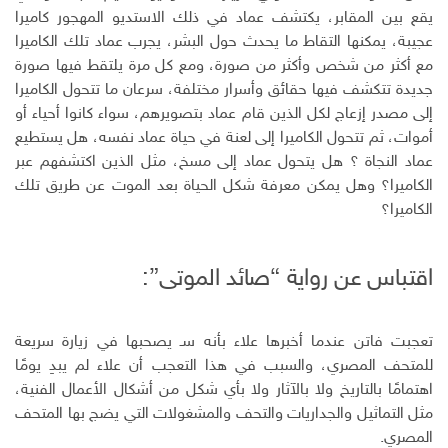
ن
ل
يقع بين المقابر، يكتشف عماد في ذلك الاستديو المهجور كاميرا
إ
عجيبة، يمكنها التقاط ما يحدث حول البشر، يجرب عماد تلك الكاميرا
ل
مع أكثر من شخص وأكثر من صورة، ومع كل مرة يلتقط فيها صورة
ك
جديدة تتكشف فيها حقائق وأسرار مختلفة، سرعان ما تتحول الكاميرا
ت
إلى مصدر إزعاج لكل الذين قام عماد بتصويرهم، سواء كانوا أحياء أو
ر
أموات، ثم تتحول الكاميرا إلى لعنة في حياة عماد نفسه، هل يستطيع
و
ن
عماد النجاة ؟ هل يتحول عماد إلى مسخ، مثل الذين اكتشفهم عبر
ي
الكاميرا؟ وهل يمكن معرفة شكل الحياة بعد الموت عن طريق تلك
الكاميرا؟
اقتباس عن رواية “صائد الموتى”:
تعجبت فاتن عندما أخبرها علاء بأنه سـ يصحبها في زيارة سريعة
للمتحف المصري، والسبب في هذا التعجب أن علاء لم يبدِ يومًا
اهتمامًا بالتاريخ ولا بالآثار ولا بأي شكل من أشكال الأعمال الفنية،
مثل التماثيل والجداريات والتحف والمشغولات التي يضج بها المتحف
المصري.