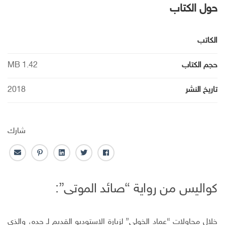
حول الكتاب
الكاتب
حجم الكتاب
1.42 MB
تاريخ النشر
2018
شارك
ف
ت
ل
ب
ا
ا
و
ي
ن
ل
ي
ي
ن
ت
ب
كواليس من رواية “صائد الموتى”:
س
ت
ك
ر
ر
ب
ر
ـ
س
ي
و
د
ت
د
ك
ا
ا
خلال محاولات “عماد الخولي” لزيارة الاستوديو القديم لـ جده، والذي