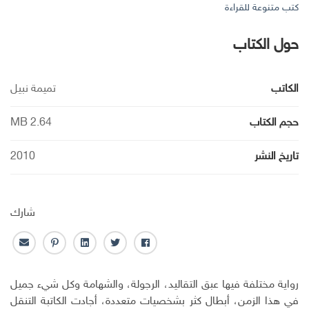
كتب متنوعة للقراءة
حول الكتاب
الكاتب
تميمة نبيل
حجم الكتاب
2.64 MB
تاريخ النشر
2010
شارك
ف
ت
ل
ب
ا
ا
و
ي
ن
ل
ي
ي
ن
ت
ب
رواية مختلفة فيها عبق التقاليد، الرجولة، والشهامة وكل شيء جميل
س
ت
ك
ر
ر
في هذا الزمن، أبطال كثر بشخصيات متعددة، أجادت الكاتبة التنقل
ب
ر
ـ
س
ي