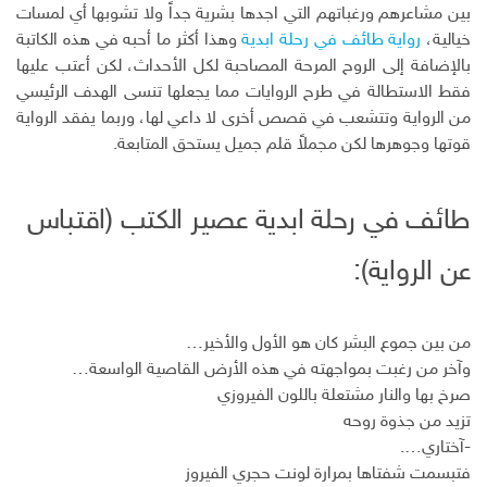
بين مشاعرهم ورغباتهم التي اجدها بشرية جداً ولا تشوبها أي لمسات
و
د
ت
د
خيالية،
رواية طائف في رحلة ابدية
وهذا أكثر ما أحبه في هذه الكاتبة
ك
ا
ا
ن
ل
بالإضافة إلى الروح المرحة المصاحبة لكل الأحداث، لكن أعتب عليها
إ
فقط الاستطالة في طرح الروايات مما يجعلها تنسى الهدف الرئيسي
ل
من الرواية وتتشعب في قصص أخرى لا داعي لها، وربما يفقد الرواية
ك
قوتها وجوهرها لكن مجملاً قلم جميل يستحق المتابعة.
ت
ر
و
طائف في رحلة ابدية عصير الكتب (اقتباس
ن
ي
عن الرواية):
من بين جموع البشر كان هو الأول والأخير…
وآخر من رغبت بمواجهته في هذه الأرض القاصية الواسعة…
صرخ بها والنار مشتعلة باللون الفيروزي
تزيد من جذوة روحه
-آختاري….
فتبسمت شفتاها بمرارة لونت حجري الفيروز