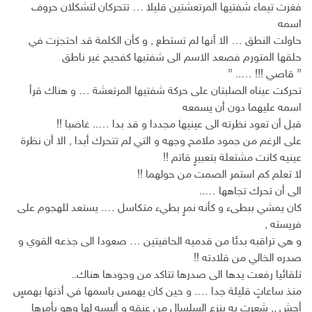
فغرت تيماء شفتيها المرتعشتين قليلا … تتحركان لتشكلان حروف
اسمه
حاولت النطق … الا أنها لم تستطع , و كأن الكلمة قد احتجزت في
حلقها المتورم فصعد الاسم الى شفتيها كفحيح غير ناطق
” قاصي !!! ….. ”
تحركت عيناه الصلبتان على حركة شفتيها المرتعشة … و هناك قرأ
اسمه عليهما دون أن يسمعه
قبل أن تعود نظرته الى عينيها مجددا و قد بدا ….. غاضبا !!
على الرغم من جمود ملامح وجهه و التي لم تتحرك أبدا , الا أن نظرة
عينيه كانت مشتعلة بتعبيرٍ قاتم !!
لا تعلم كم استمر الصمت من حولهما !!
الى أن تحرك تجاهها …..
كان يمشي ببطىء و كأنه نمرٍ بطيء متكاسل …. يستعد للهجوم على
فريسته ,
و هي تراقبه بدئا من قدميه الحافيتين … صعودا الى جذعه القوي و
صدره الخالي من قلادته !!
تلقائيا رفعت يدها الى صدرها تتاكد من وجودها هناك..
منذ ساعاتٍ قليلة جدا …. و حين كان يهمس باسمها في أذنها بهمسٍ
أجش ,, شعرت به ينزع السلسال من عنقه و ألبسه لها وهو يأمرها