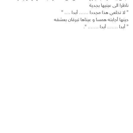
ناظرا الى عينيها بجدية
” لا تخلعي هذا مجددا …… أبدا …. ”
حينها أجابته همسا و عيناها تبرقان بعشقه
” أبدا ……. أبدا ……. “.