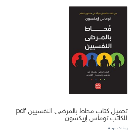
تحميل كتاب محاط بالمرضى النفسيين pdf
للكاتب توماس إريكسون
روايات عربية