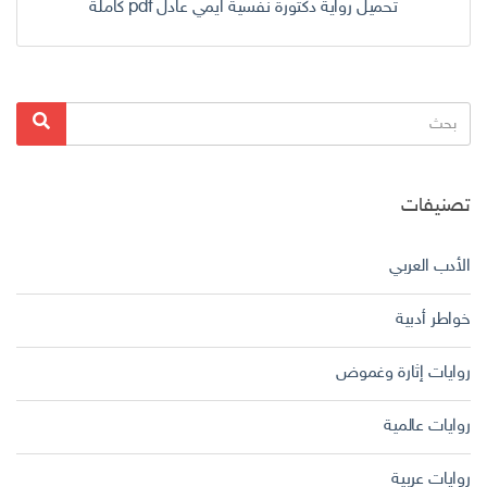
تحميل رواية دكتورة نفسية ايمي عادل pdf كاملة
البحث
بحث
عن:
تصنيفات
الأدب العربي
خواطر أدبية
روايات إثارة وغموض
روايات عالمية
روايات عربية