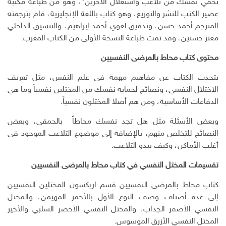
تحمي نفسك من تلاغب واستغلال الآخرين”، وهو من طباعة مكتبة
ك
ا
ا
عصير الكتب للنشر والتوزيع، وهو كتاب باللغة الإنجليزية، قام بترجمته
ن
ل
المترجم أحمد حسن، وتدقيق لغوي أحمد إبراهيم، والتنسيق الداخلي
إ
معتز حسنين، وقد تمت طباعة النسخة الأولى من الكتاب المعرب.
ل
ك
محتوى كتاب محاط بالمرضى النفسيين
ت
ر
يتحدث الكتاب عن مفاهيم مهمة في علم النفس، مثل تعريف
و
الاختلال النفسي، ونصائح لحماية نفسك من المختلين نفسياً وما هي
ن
الدفاعات الأساسية، ومن هم أصلا المختلون نفسياً.
ي
وبعض الأسئلة مثل هل تجد نفسك محاطاً بالحمقى، وبعض
النصائح للتخلص منهم، بالإضافة إلى موضوع التلاعب الموجود في
أغلب الأماكن، وكيف يبدو التلاعب.
تقسيمات المختل النفسي في كتاب محاط بالمرضى النفسيين
كتاب محاط بالمرضى النفسيين قسم اريكسون المختلين النفسيين
إلى عدة أصناف وصف النوع الأول بالأحمر المهيمن، والمختل
النفسي الأصفر الجذاب، والمختل النفسي الأخضر السلبي والأخير
المختل النفسي الأزرق الموسوس.