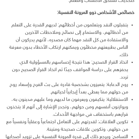
كتحديات تستحق الاكتساب والتعلم.
خصائص الأشخاص ذوو المرونة النفسية:
يتقبلون النقد ويتعلمون من أخطائهم: لديهم القدرة على التعلم
من أخطائهم، والاستماع إلى نصائح وملاحظات الآخرين
والاستفادة من كل النقد مهما كان مصدره، لأنهم يدركون أن
الناس بطبيعتهم مخطئون ويمكنهم ارتكاب الأخطاء بدون معرفة
ذلك.
اتخاذ القرار الصحيح: هذا نتيجة إحساسهم بالمسؤولية الذي
يحفزهم على دراسة المواقف جيدًا ثم اتخاذ القرار الصحيح دون
تردد.
روح الدعابة: يتميزون بشخصية قادرة على بث الفرح وإسعاد روح
من حولهم مما يعطي بعداً إيجابياً لحياتهم.
الاستقلالية: يتكيفون ويعرفون ما لديهم وما عليهم مدينون به،
ويوازنون أنفسهم ومن حولهم، وتجدر الإشارة إلى أنهم لا يتخذون
قرارهم باستخفاف في مواجهة الأحداث.
تكوين العلاقات: لقدرتهم على التعامل اجتماعياً وعقلياً ونفسياً مع
من حولهم، وتكوين علاقات صحيحة ومتينة.
التسامح: ويرجع ذلك إلى قدرة المرونة النفسية على تزويد أصحابها