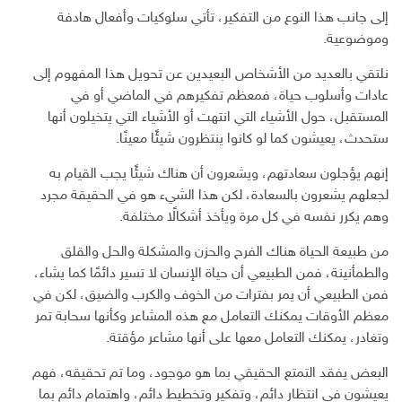
إلى جانب هذا النوع من التفكير، تأتي سلوكيات وأفعال هادفة
وموضوعية.
نلتقي بالعديد من الأشخاص البعيدين عن تحويل هذا المفهوم إلى
عادات وأسلوب حياة، فمعظم تفكيرهم في الماضي أو في
المستقبل، حول الأشياء التي انتهت أو الأشياء التي يتخيلون أنها
ستحدث، يعيشون كما لو كانوا ينتظرون شيئًا معينًا.
إنهم يؤجلون سعادتهم، ويشعرون أن هناك شيئًا يجب القيام به
لجعلهم يشعرون بالسعادة، لكن هذا الشيء هو في الحقيقة مجرد
وهم يكرر نفسه في كل مرة ويأخذ أشكالًا مختلفة.
من طبيعة الحياة هناك الفرح والحزن والمشكلة والحل والقلق
والطمأنينة، فمن الطبيعي أن حياة الإنسان لا تسير دائمًا كما يشاء،
فمن الطبيعي أن يمر بفترات من الخوف والكرب والضيق، لكن في
معظم الأوقات يمكنك التعامل مع هذه المشاعر وكأنها سحابة تمر
وتغادر، يمكنك التعامل معها على أنها مشاعر مؤقتة.
البعض يفقد التمتع الحقيقي بما هو موجود، وما تم تحقيقه، فهم
يعيشون في انتظار دائم، وتفكير وتخطيط دائم، واهتمام دائم بما