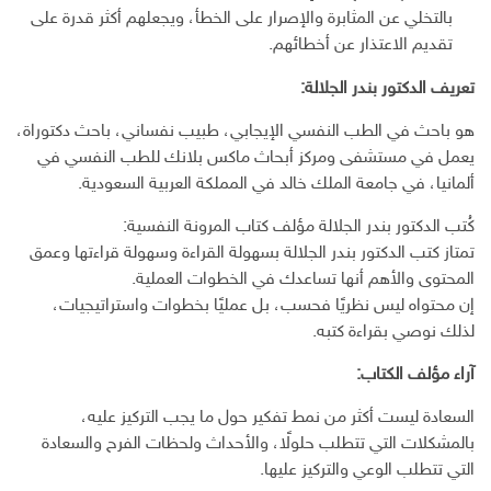
بالتخلي عن المثابرة والإصرار على الخطأ، ويجعلهم أكثر قدرة على
تقديم الاعتذار عن أخطائهم.
تعريف الدكتور بندر الجلالة:
هو باحث في الطب النفسي الإيجابي، طبيب نفساني، باحث دكتوراة،
يعمل في مستشفى ومركز أبحاث ماكس بلانك للطب النفسي في
ألمانيا، في جامعة الملك خالد في المملكة العربية السعودية.
كُتب الدكتور بندر الجلالة مؤلف كتاب المرونة النفسية:
تمتاز كتب الدكتور بندر الجلالة بسهولة القراءة وسهولة قراءتها وعمق
المحتوى والأهم أنها تساعدك في الخطوات العملية.
إن محتواه ليس نظريًا فحسب، بل عمليًا بخطوات واستراتيجيات،
لذلك نوصي بقراءة كتبه.
آراء مؤلف الكتاب:
السعادة ليست أكثر من نمط تفكير حول ما يجب التركيز عليه،
بالمشكلات التي تتطلب حلولًا، والأحداث ولحظات الفرح والسعادة
التي تتطلب الوعي والتركيز عليها.