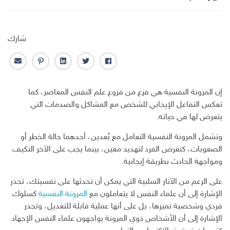
شارك
ف
ت
ل
ب
ا
ا
و
ي
ن
ل
ي
ي
ن
ت
ب
إن المرونة النفسية هي فرع من فروع علم النفس المعاصر، كما
س
ت
ك
ر
ر
تعكس التفاعل الإيجابي للشخص مع المشاكل والصدمات التي
ب
ر
ـ
س
ي
يتعرض لها في حياته.
و
د
ت
د
ك
ا
ا
وتشمل المرونة النفسية التعامل مع بُعدين، أحدهما حالة الخطر أو
ن
ل
الصعوبات، كتعرض الفرد لتهديد معين، بينما يجب على الآخر التكيف
إ
ومواجهة الحادث بطريقة إيجابية.
ل
ك
على الرغم من الآثار السلبية التي يمكن أن تحدثها على نفسيتك، تجدر
ت
الإشارة إلى أن علماء النفس لا يتعاملون مع
المرونة النفسية
كسلوك
ر
و
فردي وشخصية تميزها، بل على أنها عملية قابلة للتعديل، وتجدر
ن
الإشارة إلى أن الأشخاص ذوي المرونة يواجهون علماء النفس الإجهاد
ي