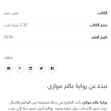
الكاتب
فيبى فرج
حجم الكتاب
3.32 ميجا بايت
تاريخ النشر
2018
شارك
ف
ت
ل
ب
ا
ا
و
ي
ن
ل
ي
ي
ن
ت
ب
نبذة عن رواية عالم موازي
س
ت
ك
ر
ر
ب
ر
ـ
س
ي
و
د
ت
د
ك
ا
ا
رواية عالم موازي
يأخذ القارئ في رحلة مشوقة بين الواقع والخيال
ن
ل
حيث تدور الأحداث حول فكرة وجود عوالم أخرى تسير جنبًا إلى جنب