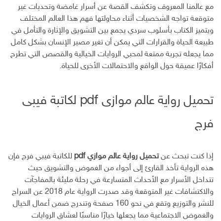
إ
مع عالمنا المعروف وتكشف القصة عن أسرار غامضة وتحديات غير
ل
متوقعة تواجه الشخصيات أثناء محاولتها فهم هذا العالم المختلف
ك
ويتميز الكتاب بأسلوب سردي يجمع بين التشويق والإثارة والتأمل في
ت
طبيعة الحياة والقرارات التي يمكن أن تغير مصير الإنسان بشكل كامل
ر
مما يجعله تجربة ممتعة لمحبي الروايات الخيالية والقصص التي تطرح
و
ن
أفكارًا عميقة حول الواقع والاحتمالات الأخرى للحياة.
ي
تحميل رواية عالم موازى pdf لكاتبة فيبى
فرج
إذا كنت تبحث عن
تحميل رواية عالم موازي pdf
للكاتبة فيبي فرج فإن
هذه الرواية تأخذ القارئ إلى أجواء من الغموض والتشويق حيث
تتداخل الأسرار مع الأحداث المتسارعة في رحلة مليئة بالمفاجآت
والاكتشافات غير المتوقعة وقد صدرت الرواية عام 2018 عن السراج
للنشر والتوزيع وتقع في نحو 160 صفحة وتندرج ضمن أعمال الخيال
والغموض الاجتماعية مما يجعلها خيارًا مناسبًا لعشاق الروايات