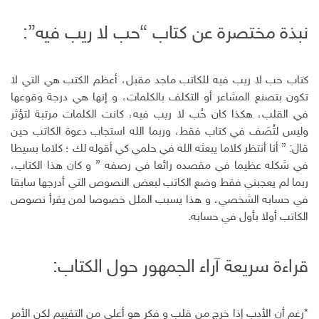
ا
و
ي
ن
ل
ي
ي
ن
ت
ب
نبذة مختصرة عن كتاب “حب لا ريب فيه”:
س
ت
ك
ر
ر
ب
ر
ـ
س
ي
و
د
ت
د
ك
ا
ا
كتاب حب لا ريب فيه للكاتب ماجد مقبل، أعظم الكتب هي التي لا
ن
ل
تكون بتصنع المشاعر أو التكلف بالكلمات، و إنها هي درجة وقوعها
إ
في القلب، هكذا كان حُب لا ريب فيه، كانت الكلمات مرتبة لتؤثر
ل
وليس لتُصَف في كتاب فقط، وربما الله استجاب دعوة الكاتب حين
ك
قال: ” أنا أنتظر كلاما يبعثه الله في حلمي كي أقوله لك ؛ كلاما بسيطا
ت
في شكله عظيما في مقصده رائعا في رصفه ” و كان هذا الكتاب،
ر
ربما لم يعجبني فقط وضع الكاتب لبعض النصوص التي أدرجها سابقا
و
ن
في حسابه الشخصي، و هذا يسبب الملل خصوصا لمن يقرأ نصوص
ي
الكاتب أولا بأول في حسابه.
قراءة سريعة آراء الجمهور حول الكتاب:
*رغم أن الأدب إذا خرج من قلب و فكر هو أعلى من التقييم لكن الأمر