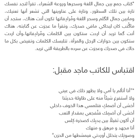
*كتاب جمع بين جمال اللغة وسحرها وروعة الشعراء، تقرأ لتجد نفسك
تارة بين تلك السطور، وتارة على عناوينها التي تشعر أنها تعنيك،
ومابين جمال الگلم وسحر اللغة ومُرادِفاتها تكون أنت هناك، ستجد أن
ماگُتب كان ليحاكي مافي صدرك، وتقرأ ما عجزت عن گتابته، هناك
أنت گما تريد أن اردت ستكون بين الكلمات ومُرادِفاتها،وأن اردت
ستكون بين حوارات الرجل والمرأة، تتلبسك الكلمات وتفيض بكل ما
حاك في صدرك وعجزت عن سرده بالطريقة التي تريد.
اقتباس للكاتب ماجد مقبل:
*”أنا أتألم يا أمي ولا يظهر ذلك في عيني
ولا أستفرغ شيئاً منه على طاولة حديثنا
أخشى أن أضمكِ فتلمسي هذا الخوف داخلي
أخشى أن أضمِك فتُفجعي بمقدار التعب
أن أكون ثقيلاً بين يديِك كصخرة كِلس
أنا مجهد و مرهق و منهك
وصوتِك يتخلل أوردتي فيمشطها من الحزن”