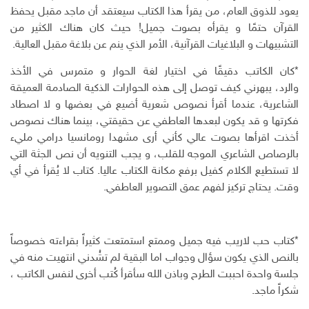
يعود للذوق العام، من يقرأ هذا الكتاب سيعتقد أن ماجد مقبل يحفظ
القرآن حتمًا و يقرأه بصوت جميل! حيث كان هناك الكثير من
التشبيهات و البلاغيات القرآنية، الأمر الذي ينم عن بلاغة مقبل العالية.
*كان الكاتب دقيقًا في اختيار لغة الحوار و متمرس في الأخذ
والرد، يبهرني كيف توصل إلى هذه الحوارات الذكية الصادمة العميقة
الشاعرية، عندما أقرأ نصوص شعرية أضيع في بعضها و لا اصطاد
فكرتها و قد يكون لبعدها العاطفي عن حقيقتي، بينما هناك نصوص
أخذت اقرأها بصوت عالي كأني أرى مشهدا رومانسيا درامي مليء
بالرصاص الشاعري الموجه للقلب، و يجب التنويه أن نص الجثة التي
لا تستطيع الكلام كفيل برفع مكانة الكتاب عاليا. كتاب لا يُقرأ في أي
وقت. يحتاج تركيز لفهم عمق التصوير العاطفي.
*كتاب حب لاريب فيه جميل وممتع استمتعت كثيراً بقراءته خصوصاً
بالنص الذي يكون سؤال وجواب اما البقية لم تشُدني انتهيت منه في
جلسة واحدة احببت الطرح وباذن الله سأقرأ كُتب أخرى لنفس الكاتب ،
شكراً ماجد.