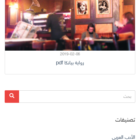
2019-02-06
رواية بيانكا pdf
البحث
بحث
عن:
تصنيفات
الأدب العربي