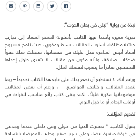
ف
ت
ل
ب
ا
ا
و
ي
ن
ل
ي
ي
ن
ت
ب
نبذة عن رواية “ليلى في بطن الحوت”:
س
ت
ك
ر
ر
ب
ر
ـ
س
ي
تجربة مميزة يأخذنا فيها الكاتب بأسلوبه الممتع المعتاد إلي تجارب
و
د
ت
د
حياتية مختلفة، أسلوب المقالات بسيط وعفوي، حيث تلمح فيه روح
ك
ا
ا
أستاذ أنيس الساخرة تطل عليك في صفحاتها، فتنفلت منك عفواً
ن
ل
ضحكات صادقة، ولأنه مكون من مقالات لا يتعدى طول إحداها
إ
الصفحتين فنادراً ما يتسرب لنفسك الملل.
ل
ك
ورغم أنك لا تستطيع أن تضع يدك على غاية هذا الكتاب تحديداً – ربما
ت
لتعدد المقالات واختلاف المواضيع – ، ورغم أن بعض المقالات
ر
و
موضوعاتها مكررة قليلاً، لكنه يبقى كتاب رائع مناسب للقراءة في
ن
أوقات الزحام أو ما قبل النوم
.
ي
تقديم المؤلف:
يقول الكاتب: “انحسرت الدنيا من حولي وفي داخلي عندما وجدتني
في غرفة صغيرة بيضاء وعلي سرير صغير وجاءت الممرضة بابتسامة