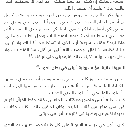
رسمية وسألت إن كنت أريد شيئًا فقلت: أريد الذي لا يستطيعه أحد،
قالت: ماذا؟ قلت: أن تخففي الألم.
حينها تذكرت النبي يونس وهو في بطن الحوت وحدة موجعة، وأحاول
أن أقوم بإعدام الوجود حتى لا يبقي سوى أنا، حتى أبقي وحدي مع
نفسي لكي أفعل ماذا؟ ولا شيء إنما لكي يتعمق عندي الشعور بالألم
فما الذي يستطيعه أحد؟ عندها انفتح الباب ودخل الطبيب وسألني:
ماذا تريد؟ فقلت بسرعة: أريد الذي لا تستطيعه: ألا أراك ولا تراني!
عبارة فظيعة لا تقال، وحمدت الله أنني لم أقل، فلا انفتح باب ولا
دخل طبيب، وإنما تخيلت ذلك فليعذرني حتى لو قلت”!.
السيرة الذاتية لمؤلف رواية “ليلى في بطن الحوت”:
أنيس محمد منصور كاتب صحفي وفيلسوف وأديب مصري، اشتهر
بالكتابة الفلسفية عبر ما ألفه من إصدارات، جمع فيها إلى جانب
الأسلوب الفلسفي الأسلوب الأدبي الحديث.
كانت بداية أنيس منصور مع كتاب الله تعالى، فقد حفظ القرآن الكريم
في سن مبكر في كُتاب القرية، وكان له في ذلك الكتاب حكايات
عديدة تكلم عن بعضها في كتابه عاشوا في حياتي.
كان الأول في دراسته الثانوية على كل طلبة مصر حينها، ثم التحق