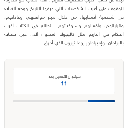
نبذة عن كتاب "أغرب شخصيات التاريخ": هذا الكتاب هو محاولة
للوقوف على أغرب الشخصيات التي عرفها التاريخ ووجه الغرابة
في شخصية أصحابها، من خلال تتبع مواقفهم، وعاداتهم،
وقراراتهم، وأفعالهم وسلوكياتهم . تطالع في الكتاب أغرب
الحكام في التاريخ مثل كاليجولا المجنون الذي عين حصانه
بالبرلمان، وإمبراطور روما نيرون الذي أحرق…
سيتاح زر التحميل بعد:
11