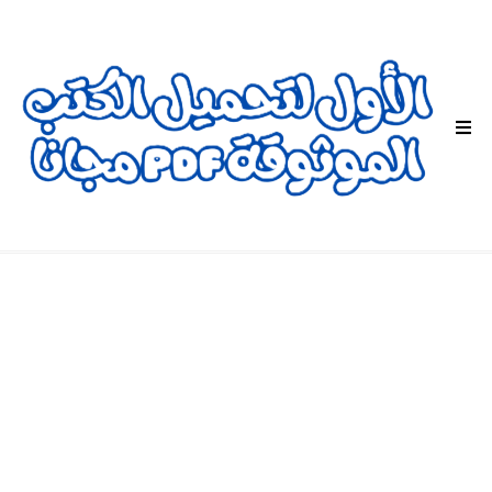
ا
ل
ق
ا
ئ
م
ة