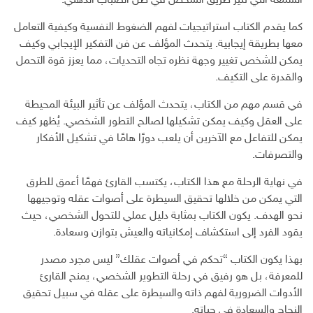
الشمعة التي تنير طريق الشخص في ظل الضباب الذهني.
كما يقدم الكتاب استراتيجيات لفهم الضغوط النفسية وكيفية التعامل
معها بطريقة إيجابية. يتحدث المؤلف عن فن التفكير الإيجابي وكيف
يمكن للشخص تغيير وجهة نظره تجاه التحديات، مما يعزز قوة التحمل
والقدرة على التكيف.
في قسم مهم من الكتاب، يتحدث المؤلف عن تأثير البيئة المحيطة
على العقل وكيف يمكن تشكيلها لصالح التطور الشخصي. يُظهر كيف
يمكن للتفاعل مع الآخرين أن يلعب دورًا هامًا في تشكيل الأفكار
والتصرفات.
في نهاية الرحلة مع هذا الكتاب، يكتسب القارئ فهمًا أعمق للطرق
التي يمكن من خلالها تحقيق السيطرة على أصوات عقله وتوجيهها
نحو الهدف. يكون الكتاب بمثابة دليل عملي للتحول الشخصي، حيث
يقود الفرد إلى استكشاف إمكانياته والعيش بتوازن وسعادة.
بهذا يكون الكتاب “تحكم في أصوات عقلك” ليس مجرد مصدر
للمعرفة، بل هو رفيق في رحلة التطوير الشخصي، يمنح القارئ
الأدوات الضرورية لفهم ذاته والسيطرة على عقله في سبيل تحقيق
النجاح والسعادة في حياته.