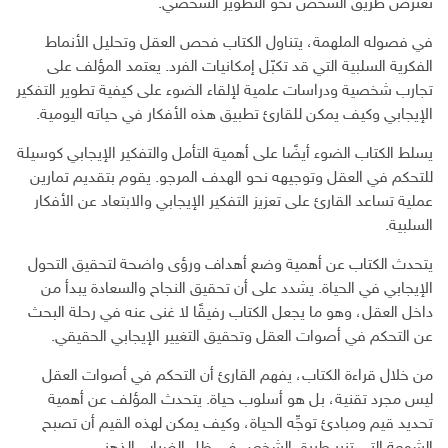
تعترض طريق الشخص نحو التطوير الشخصي.
في فصوله الملهمة، يتناول الكتاب فحص العقل وتحليل الأنماط
الفكرية السلبية التي قد تكبّل إمكانيات الفرد. يعتمد المؤلف على
تجارب شخصية ودراسات علمية لإلقاء الضوء على كيفية تطوير التفكير
الإيجابي وكيف يمكن للقارئ تطبيق هذه الأفكار في حياته اليومية.
يسلط الكتاب الضوء أيضًا على أهمية التأمل والتفكير الإيجابي كوسيلة
للتحكم في العقل وتوجيهه نحو الهدف المرجو. يقوم بتقديم تمارين
عملية تساعد القارئ على تعزيز التفكير الإيجابي والابتعاد عن الأفكار
السلبية.
يتحدث الكتاب عن أهمية وضع أهداف ورؤى واضحة لتحقيق التحول
الإيجابي في الحياة. يشدد على أن تحقيق النجاح والسعادة يبدأ من
داخل العقل، وهو ما يجعل الكتاب رفيقًا لا غنى عنه في رحلة البحث
عن التحكم في أصوات العقل وتحقيق التغيير الإيجابي الحقيقي.
من خلال قراءة الكتاب، يفهم القارئ أن التحكم في أصوات العقل
ليس مجرد تقنية، بل هو أسلوب حياة. يتحدث المؤلف عن أهمية
تحديد قيم ومبادئ توجِّه الحياة، وكيف يمكن لهذه القيم أن تصبح