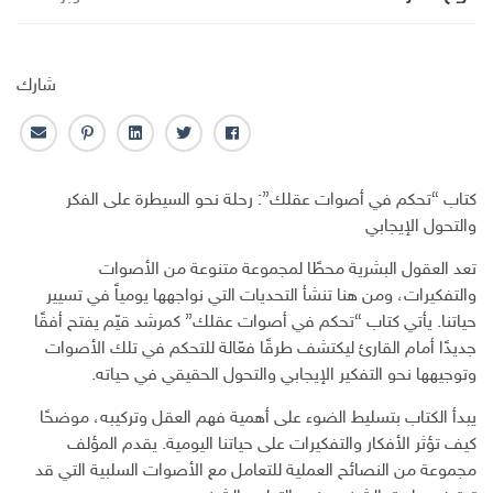
شارك
ف
ت
ل
ب
ا
ا
و
ي
ن
ل
ي
ي
ن
ت
ب
كتاب “تحكم في أصوات عقلك”: رحلة نحو السيطرة على الفكر
س
ت
ك
ر
ر
والتحول الإيجابي
ب
ر
ـ
س
ي
و
د
ت
د
تعد العقول البشرية محطًا لمجموعة متنوعة من الأصوات
ك
ا
ا
والتفكيرات، ومن هنا تنشأ التحديات التي نواجهها يومياً في تسيير
ن
ل
حياتنا. يأتي كتاب “تحكم في أصوات عقلك” كمرشد قيّم يفتح أفقًا
إ
جديدًا أمام القارئ ليكتشف طرقًا فعّالة للتحكم في تلك الأصوات
ل
ك
وتوجيهها نحو التفكير الإيجابي والتحول الحقيقي في حياته.
ت
يبدأ الكتاب بتسليط الضوء على أهمية فهم العقل وتركيبه، موضحًا
ر
و
كيف تؤثر الأفكار والتفكيرات على حياتنا اليومية. يقدم المؤلف
ن
مجموعة من النصائح العملية للتعامل مع الأصوات السلبية التي قد
ي